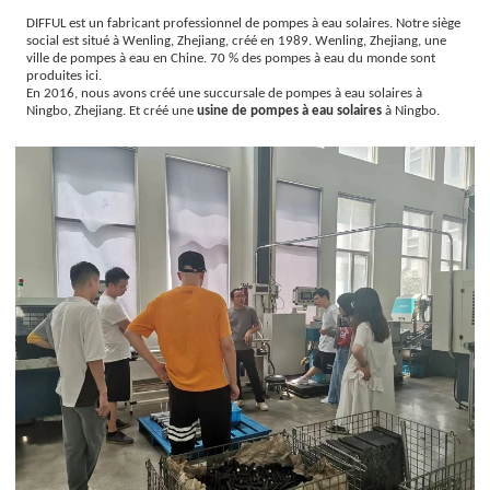
DIFFUL est un fabricant professionnel de pompes à eau solaires. Notre siège
social est situé à Wenling, Zhejiang, créé en 1989. Wenling, Zhejiang, une
ville de pompes à eau en Chine. 70 % des pompes à eau du monde sont
produites ici.
En 2016, nous avons créé une succursale de pompes à eau solaires à
Ningbo, Zhejiang. Et créé une
usine de pompes à eau solaires
à Ningbo.