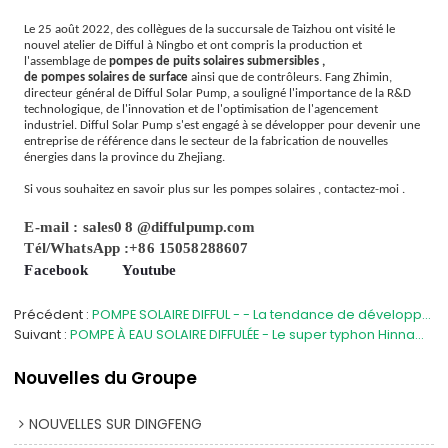
Le 25 août 2022, des collègues de la succursale de Taizhou ont visité le
nouvel atelier de Difful à Ningbo et ont compris la production et
l'assemblage de
pompes de puits solaires submersibles
,
de pompes solaires de surface
ainsi que de contrôleurs. Fang Zhimin,
directeur général de Difful Solar Pump, a souligné l'importance de la R&D
technologique, de l'innovation et de l'optimisation de l'agencement
industriel. Difful Solar Pump s'est engagé à se développer pour devenir une
entreprise de référence dans le secteur de la fabrication de nouvelles
énergies dans la province du Zhejiang.
Si vous souhaitez en savoir plus sur les pompes solaires
,
contactez-moi
.
E-mail : sales0
8
@diffulpump.com
Tél/WhatsApp :+86 15058288607
Facebook
Youtube
Précédent
POMPE SOLAIRE DIFFUL - - La tendance de développement du système de pompe à eau photovoltaïque
Suivant
POMPE À EAU SOLAIRE DIFFULÉE - Le super typhon Hinnamnor s'éloigne progressivement du Zhejiang
Nouvelles du Groupe
NOUVELLES SUR DINGFENG