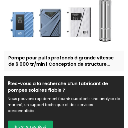
Pompe pour puits profonds à grande vitesse
de 6 000 tr/min | Conception de structure
résistante au sable | approvisionnement en
eau domestique et irrigation | Recruter des
concessionnaires
Êtes-vous à la recherche d’un fabricant de
pompes solaires fiable ?
Nous pouvons rapidement fournir aux clients une analyse de
marché, un support technique et des services
personnalisés.
Entrer en contact