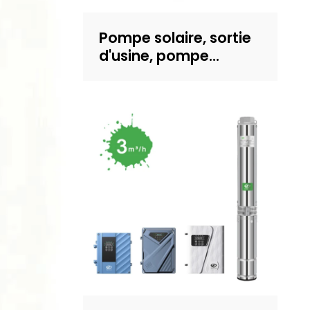
Pompe solaire, sortie
d'usine, pompe
submersible solaire
avec turbine en
plastique, pompe à
énergie solaire de 4
pouces pour
l'irrigation