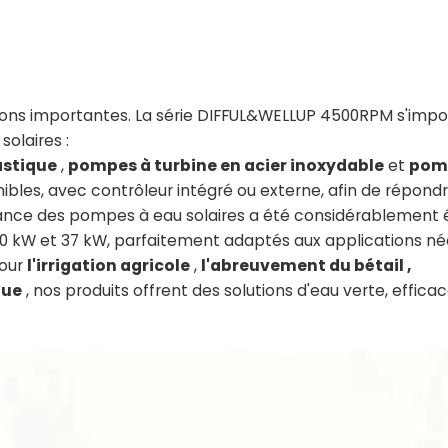
nsions importantes. La série DIFFUL&WELLUP 4500RPM s'imp
olaires :
astique
,
pompes à turbine en acier inoxydable
et
pom
ibles, avec contrôleur intégré ou externe, afin de répond
ance des pompes à eau solaires a été considérablement é
0 kW et 37 kW, parfaitement adaptés aux applications né
pour
l'irrigation agricole
,
l'abreuvement du bétail
,
que
, nos produits offrent des solutions d'eau verte, efficac