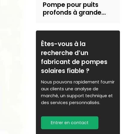
Pompe pour puits
profonds à grande
vitesse de 6 000
tr/min | Conception
de structure
résistante au sable |
Êtes-vous à la
approvisionnement
recherche d’un
en eau domestique et
fabricant de pompes
irrigation | Recruter
solaires fiable ?
des concessionnaires
Nous pouvons rapidement fournir
aux clients une analyse de
marché, un support technique et
des services personnalisés.
Entrer en contact