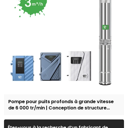
Pompe pour puits profonds à grande vitesse
de 6 000 tr/min | Conception de structure
résistante au sable | approvisionnement en
eau domestique et irrigation | Recruter des
concessionnaires
Êtes-vous à la recherche d’un fabricant de