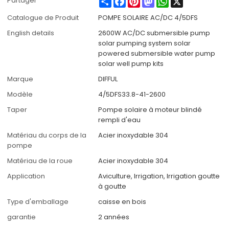
Partager
Catalogue de Produit
POMPE SOLAIRE AC/DC 4/5DFS
English details
2600W AC/DC submersible pump
solar pumping system solar
powered submersible water pump
solar well pump kits
Marque
DIFFUL
Modèle
4/5DFS33.8-41-2600
Taper
Pompe solaire à moteur blindé
rempli d'eau
Matériau du corps de la
Acier inoxydable 304
pompe
Matériau de la roue
Acier inoxydable 304
Application
Aviculture, Irrigation, Irrigation goutte
à goutte
Type d'emballage
caisse en bois
garantie
2 années