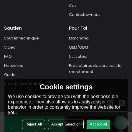
Cas
Contactez-nous
Soutien
Pour Toi
Soutien technique
Marchand
Vidéo
OEM/ODM
FAQ
Utilisateur
Nouvelles
Prestataires de services de
recrutement
Guide
Suivi de commande
Cookie settings
We use cookies to provide you with the best possible
experience. They also allow us to analyze user
behavior in order to constantly improve the website for
you.
LANGUE:
Français
Contactez
Ajouter À La Liste De
Reject All
Accept Selection
Accept all