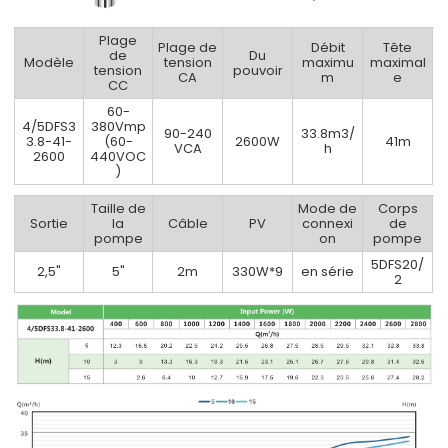
Plage
Plage de
Débit
Tête
de
Du
Modèle
tension
maximu
maximal
tension
pouvoir
CA
m
e
CC
60-
4/5DFS3
380Vmp
90-240
33.8m3/
3.8-41-
(60-
2600W
41m
VCA
h
2600
440VOC
)
Taille de
Mode de
Corps
Sortie
la
Câble
PV
connexi
de
pompe
on
pompe
5DFS20/
2,5"
5"
2m
330W*9
en série
2