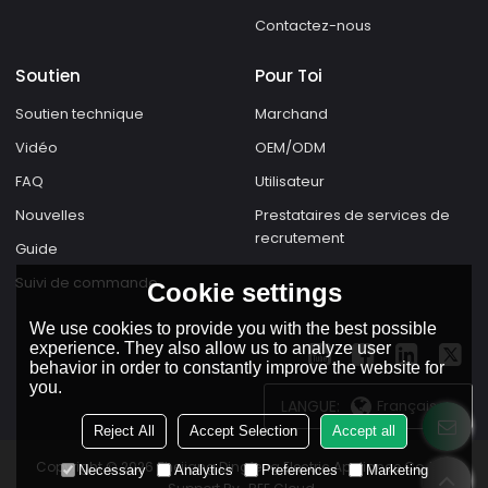
Contactez-nous
Soutien
Pour Toi
Soutien technique
Marchand
Vidéo
OEM/ODM
FAQ
Utilisateur
Nouvelles
Prestataires de services de
recrutement
Guide
Suivi de commande
Cookie settings
We use cookies to provide you with the best possible
experience. They also allow us to analyze user
behavior in order to constantly improve the website for
you.
LANGUE:
Français
Reject All
Accept Selection
Accept all
Copyright © 2026
Zhejiang Dingfeng Electric Appliance Co.,Ltd.
Necessary
Analytics
Preferences
Marketing