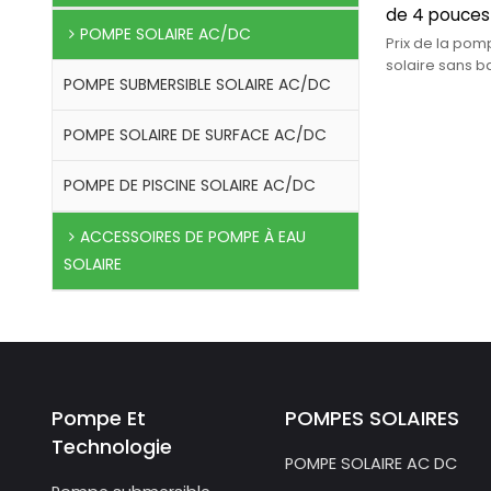
de 4 pouces
POMPE SOLAIRE AC/DC
adaptée à l'i
Prix de la po
grandes sur
solaire sans b
POMPE SUBMERSIBLE SOLAIRE AC/DC
courant contin
directes d'us
adapté à l'irr
surf
POMPE SOLAIRE DE SURFACE AC/DC
POMPE DE PISCINE SOLAIRE AC/DC
ACCESSOIRES DE POMPE À EAU
SOLAIRE
Pompe Et
POMPES SOLAIRES
Technologie
POMPE SOLAIRE AC DC