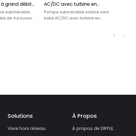
 à grand débit
AC/DC avec turbine en
rrigation de
plastique pompe solaire de 4
mpe submersible
Pompe submersible solaire sans
faces Ventes
pouces pour l'irrigation
alai de 4 pouces à
balai AC/DC avec turbine en
u grand débit
plastique Pompe solaire de 4
ine
igation de grandes
pouces à des fins agricoles,
1
vente dire
Solutions
À Propos
Vivre hors réseau
À propos de DIFFUL