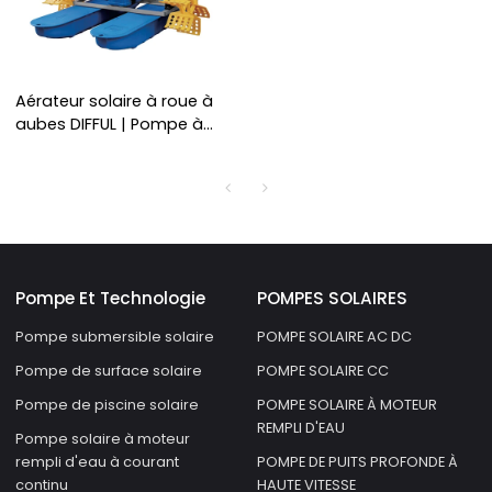
Aérateur solaire à roue à
aubes DIFFUL | Pompe à
moteur CC sans balais |
Contient un contrôleur
MPPT | Usine de pompes à
eau solaires
Pompe Et Technologie
POMPES SOLAIRES
Pompe submersible solaire
POMPE SOLAIRE AC DC
Pompe de surface solaire
POMPE SOLAIRE CC
Pompe de piscine solaire
POMPE SOLAIRE À MOTEUR
REMPLI D'EAU
Pompe solaire à moteur
rempli d'eau à courant
POMPE DE PUITS PROFONDE À
continu
HAUTE VITESSE