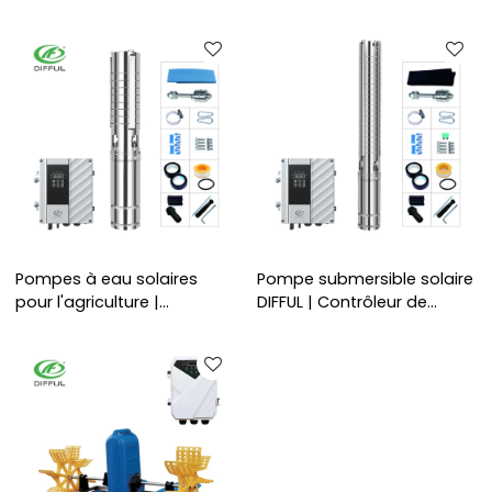
tr/min | Pompe solaire en
DIFFUL | Débit 32m3/h |
acier inoxydable AC DC |
Moteur sans balais CC 6
Pompe de puits
000 tr/min | Irrigation
submersible pour
agricole | Usine de pompes
l'irrigation | Fabricant de
à eau solaires
pompe à eau
Pompes à eau solaires
Pompe submersible solaire
pour l'agriculture |
DIFFUL | Contrôleur de
Contrôleur de pompe à
tension large | Pompe
eau solaire Mppt | Pompes
solaire à turbine S/S de 3
à eau solaires de 4 pouces
pouces | Fabricant de
| Fabricant de pompes à
pompe DC
courant continu