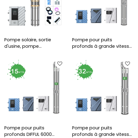
Pompe solaire, sortie
Pompe pour puits
d'usine, pompe
profonds à grande vitesse
submersible solaire avec
de 6 000 tr/min |
turbine en plastique,
Conception de structure
pompe à énergie solaire
résistante au sable |
de 4 pouces pour
approvisionnement en eau
l'irrigation
domestique et irrigation |
Recruter des
concessionnaires
Pompe pour puits
Pompe pour puits
profonds DIFFUL 6000
profonds à grande vitesse